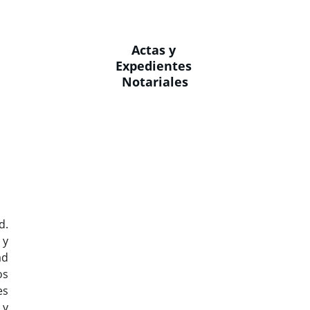
Actas y 
Expedientes 
Notariales
d.
 y
ad
os
es
 y