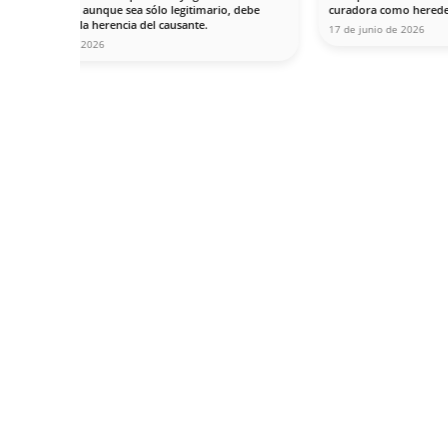
Contáctanos
Nuestro despacho está situado en la calle En
1ª, esquina Avenida de la Buhaira de Sevilla, 
Civil, y enfrente de la parada San Bernardo del
tren. El acceso es fácil en automóvil y autob
de aparcamiento y varios parking públicos ce