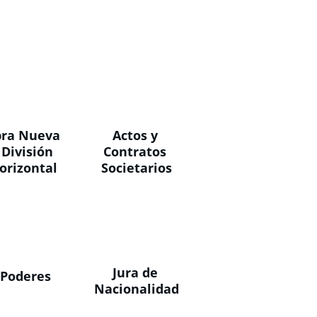
ra Nueva 
Actos y 
 División 
Contratos 
orizontal
Societarios
Jura de 
Poderes
Nacionalidad