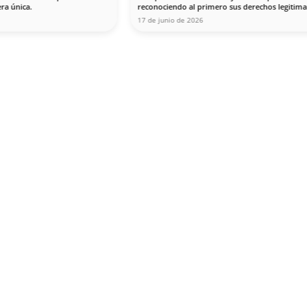
ramadilla número 7, planta 
a pocos pasos del Registro 
 tranvía, del metro y del 
ús. Contamos con zona azul 
rcanos.