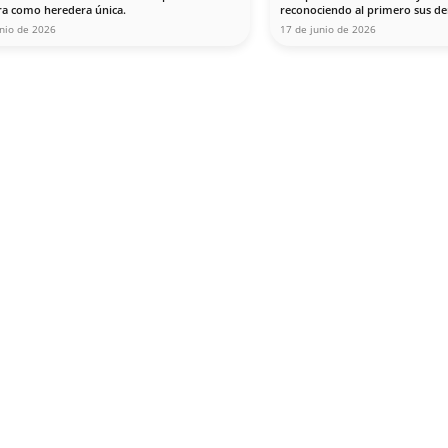
ramadilla número 7, planta 
a pocos pasos del Registro 
 tranvía, del metro y del 
ús. Contamos con zona azul 
rcanos.