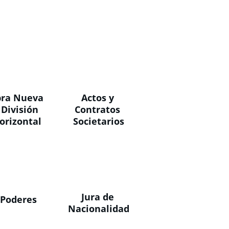
ra Nueva 
Actos y 
 División 
Contratos 
orizontal
Societarios
Jura de 
Poderes
Nacionalidad