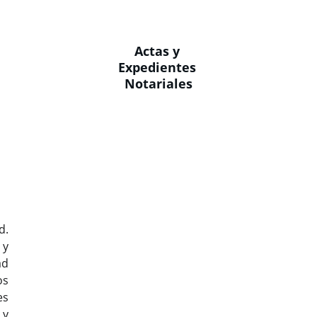
Actas y 
Expedientes 
Notariales
d.
 y
ad
os
es
 y