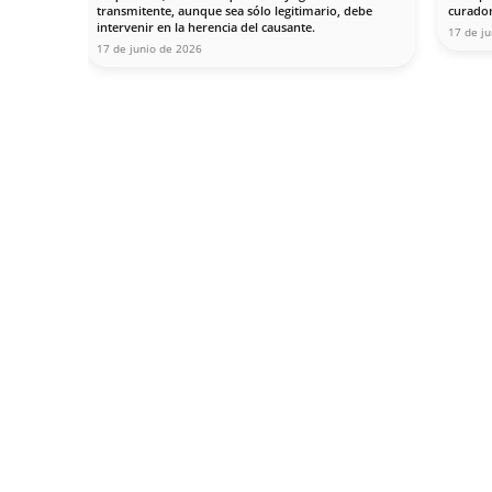
Contáctanos
Nuestro despacho está situado en la calle En
1ª, esquina Avenida de la Buhaira de Sevilla, 
Civil, y enfrente de la parada San Bernardo del
tren. El acceso es fácil en automóvil y autob
de aparcamiento y varios parking públicos ce